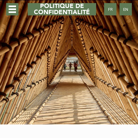
FR
EN