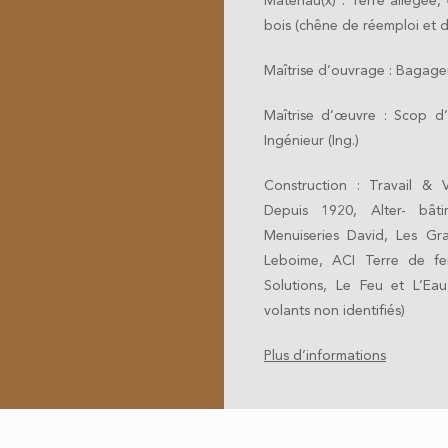
Matériau(x) : Terre allégée, 
bois (chêne de réemploi et d
Maîtrise d’ouvrage : Bagager
Maîtrise d’œuvre : Scop d’
Ingénieur (Ing.)
Construction : Travail & V
Depuis 1920, Alter- bâti
Menuiseries David, Les Gr
Leboime, ACI Terre de fe
Solutions, Le Feu et L’Ea
volants non identifiés)
Plus d’informations