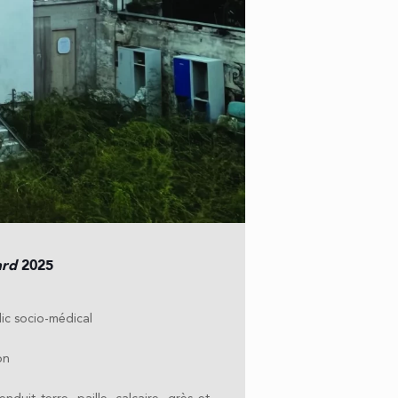
ard
2025
ic socio-médical
on