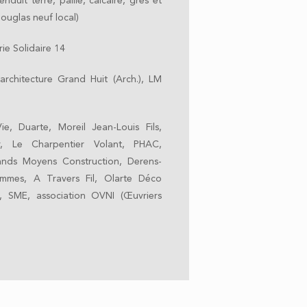
enduit terre, paille, calcaire, grès et
ouglas neuf local)
ie Solidaire 14
architecture Grand Huit (Arch.), LM
ie, Duarte, Moreil Jean-Louis Fils,
r, Le Charpentier Volant, PHAC,
ands Moyens Construction, Derens-
mmes, A Travers Fil, Olarte Déco
u, SME, association OVNI (Œuvriers