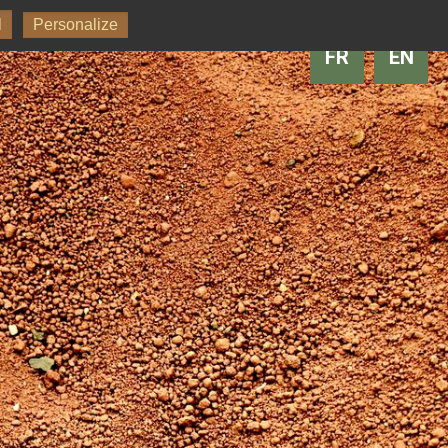
l
Personalize
FR
EN