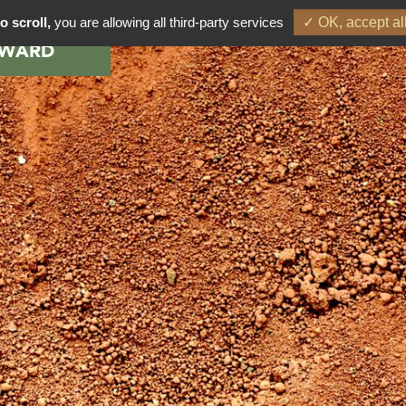
o scroll,
you are allowing all third-party services
✓ OK, accept al