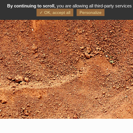
By continuing to scroll,
you are allowing all third-party services
FR
EN
✓ OK, accept all
Personalize