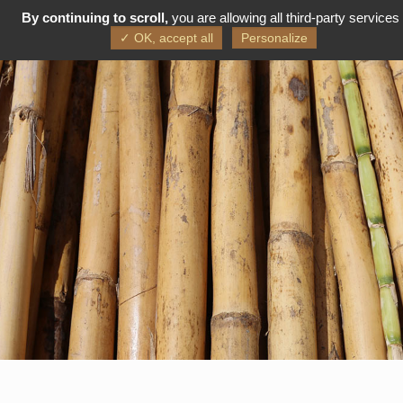
By continuing to scroll,
you are allowing all third-party services
FR
EN
✓ OK, accept all
Personalize