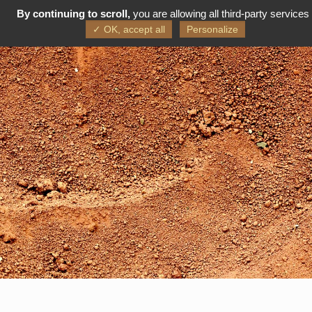
By continuing to scroll,
you are allowing all third-party services
FR
EN
✓ OK, accept all
Personalize