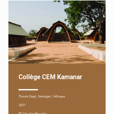
Collège CEM Kamanar
Thionk Essyl, Sénégal / Afrique
2021
© Claudia Mauriño