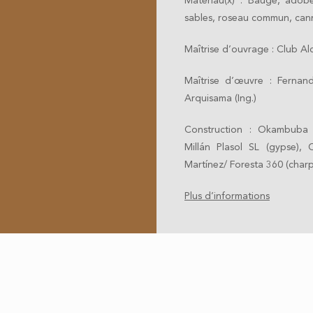
Matériau(x) : Bauge, adobe
sables, roseau commun, canne
Maîtrise d’ouvrage : Club Alc
Maîtrise d’œuvre : Fernand
Arquisama (Ing.)
Construction : Okambuba 
Millán Plasol SL (gypse),
Martínez/ Foresta 360 (char
Plus d’informations