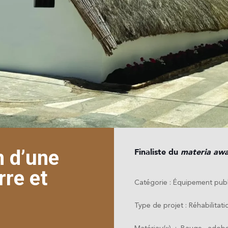
n d’une
Finaliste du
materia aw
rre et
Catégorie :
Équipement public
Type de projet : Réhabilitati