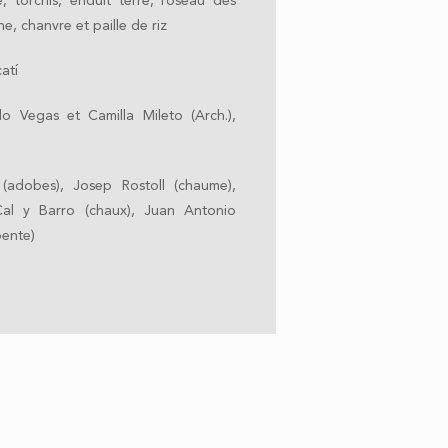
, torchis, enduit terre, roseau des
, chanvre et paille de riz
atí
o Vegas et Camilla Mileto (Arch.),
(adobes), Josep Rostoll (chaume),
 Cal y Barro (chaux), Juan Antonio
pente)