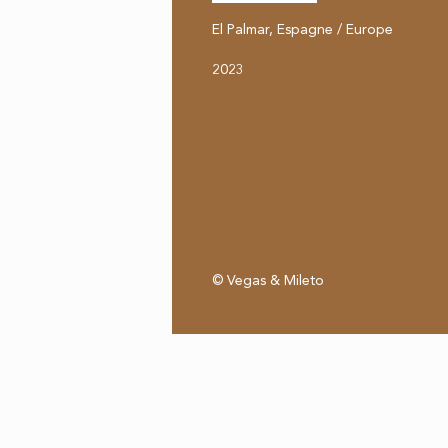
El Palmar, Espagne / Europe
2023
© Vegas & Mileto