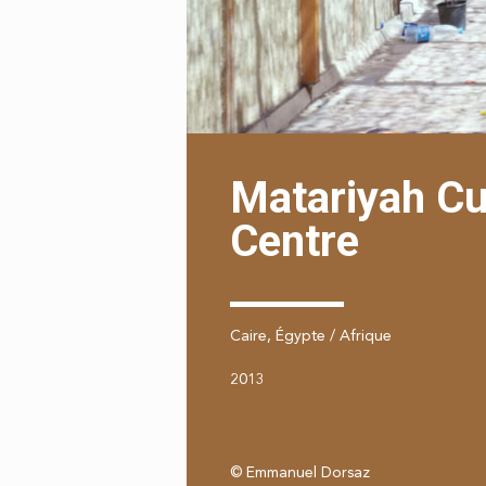
Matariyah Cu
Centre
Caire, Égypte / Afrique
2013
© Emmanuel Dorsaz