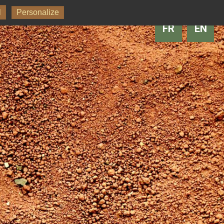
l
Personalize
FR
EN