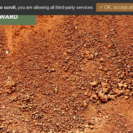
o scroll,
you are allowing all third-party services
✓ OK, accept al